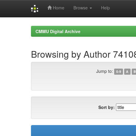
Home
Browse
Help
Skip
navigation
CMMU Digital Archive
Browsing by Author 7410
Jump to:
0-9
A
B
Sort by: