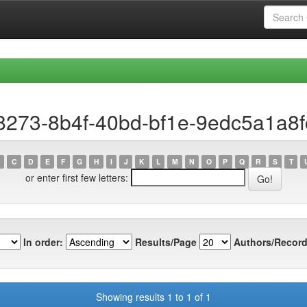
8273-8b4f-40bd-bf1e-9edc5a1a8f
C
D
E
F
G
H
I
J
K
L
M
N
O
P
Q
R
S
T
or enter first few letters:
In order:
Results/Page
Authors/Record
Showing results 1 to 1 of 1