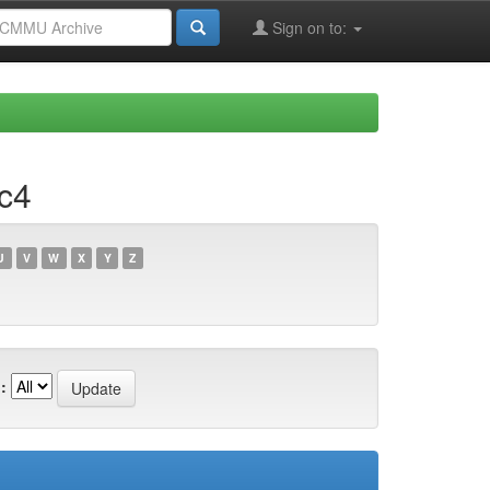
Sign on to:
c4
U
V
W
X
Y
Z
: