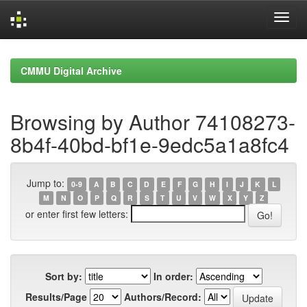
Skip
navigation
CMMU Digital Archive
Browsing by Author 74108273-
8b4f-40bd-bf1e-9edc5a1a8fc4
Jump to:
0-9
A
B
C
D
E
F
G
H
I
J
K
L
M
N
O
P
Q
R
S
T
U
V
W
X
Y
Z
or enter first few letters:
Sort by:
In order:
Results/Page
Authors/Record: