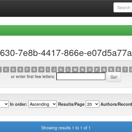
40630-7e8b-4417-866e-e07d5a77
C
D
E
F
G
H
I
J
K
L
M
N
O
P
Q
R
S
T
or enter first few letters:
In order:
Results/Page
Authors/Record
Showing results 1 to 1 of 1