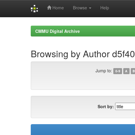
Home
Browse
Help
Skip
navigation
CMMU Digital Archive
Browsing by Author d5f
Jump to:
0-9
A
B
Sort by: