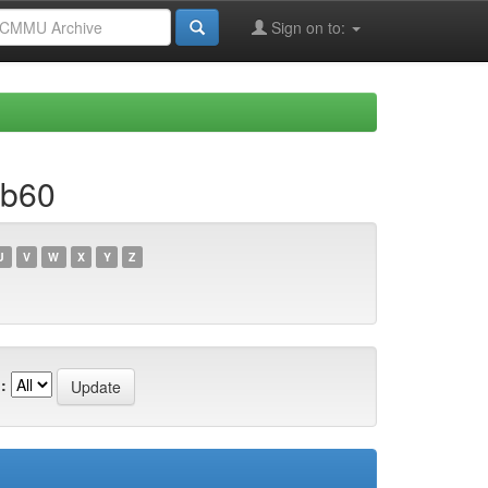
Sign on to:
ab60
U
V
W
X
Y
Z
: