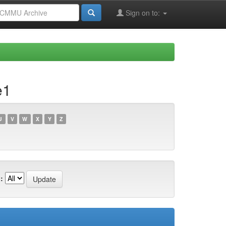
Sign on to:
e1
U
V
W
X
Y
Z
: