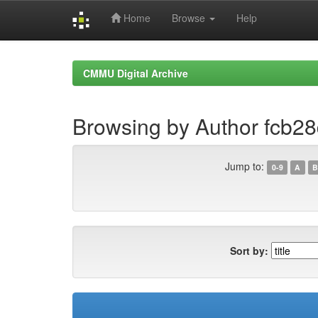
Home
Browse
Help
Skip
navigation
CMMU Digital Archive
Browsing by Author fcb2
Jump to:
0-9
A
B
Sort by: