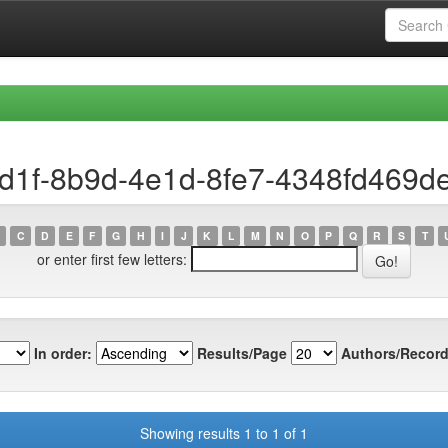
8d1f-8b9d-4e1d-8fe7-4348fd469d
C
D
E
F
G
H
I
J
K
L
M
N
O
P
Q
R
S
T
or enter first few letters:
In order:
Results/Page
Authors/Record
Showing results 1 to 1 of 1