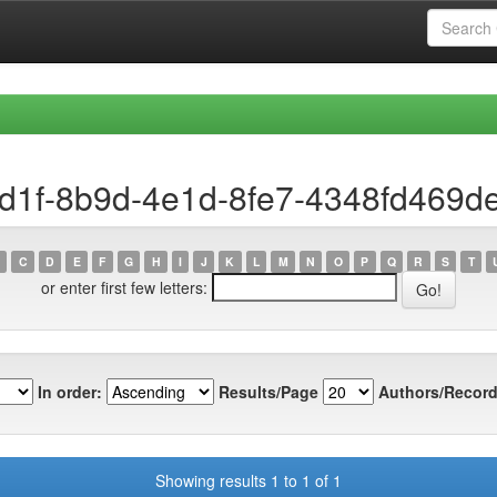
8d1f-8b9d-4e1d-8fe7-4348fd469d
C
D
E
F
G
H
I
J
K
L
M
N
O
P
Q
R
S
T
or enter first few letters:
In order:
Results/Page
Authors/Record
Showing results 1 to 1 of 1