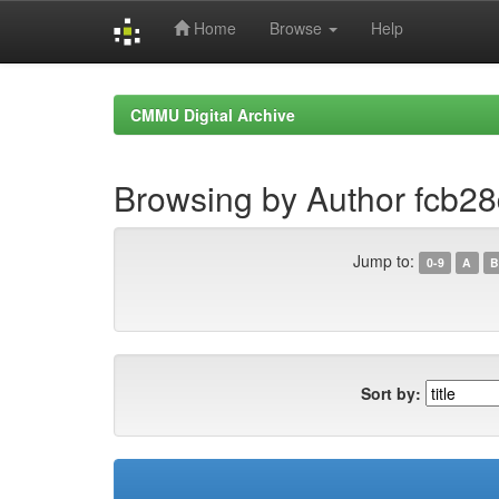
Home
Browse
Help
Skip
navigation
CMMU Digital Archive
Browsing by Author fcb2
Jump to:
0-9
A
B
Sort by: