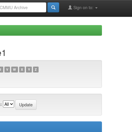
Sign on to:
e1
U
V
W
X
Y
Z
: