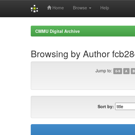
Home
Browse
Help
Skip
navigation
CMMU Digital Archive
Browsing by Author fcb2
Jump to:
0-9
A
B
Sort by: