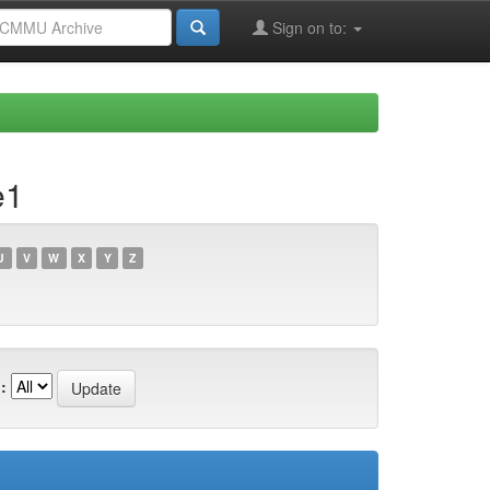
Sign on to:
e1
U
V
W
X
Y
Z
: