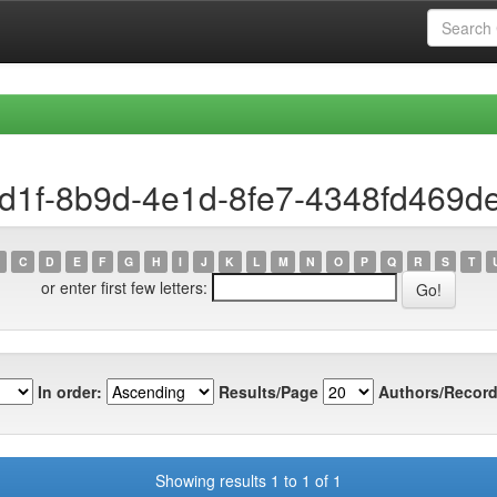
8d1f-8b9d-4e1d-8fe7-4348fd469d
C
D
E
F
G
H
I
J
K
L
M
N
O
P
Q
R
S
T
or enter first few letters:
In order:
Results/Page
Authors/Record
Showing results 1 to 1 of 1