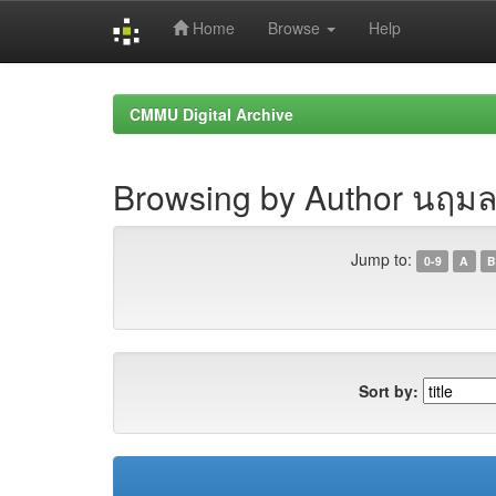
Home
Browse
Help
Skip
navigation
CMMU Digital Archive
Browsing by Author นฤมล 
Jump to:
0-9
A
B
Sort by: