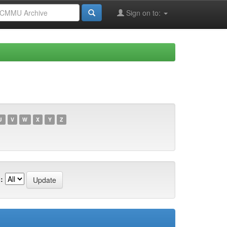
Sign on to:
U
V
W
X
Y
Z
: