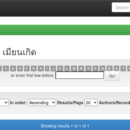
เมียนเกิด
C
D
E
F
G
H
I
J
K
L
M
N
O
P
Q
R
S
T
or enter first few letters:
In order:
Results/Page
Authors/Record
Showing results 1 to 1 of 1