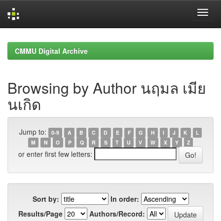
Skip
navigation
CMMU Digital Archive
Browsing by Author นฤมล เมีย
นเกิด
Jump to:
0-9
A
B
C
D
E
F
G
H
I
J
K
L
M
N
O
P
Q
R
S
T
U
V
W
X
Y
Z
or enter first few letters:
Sort by:
In order:
Results/Page
Authors/Record: