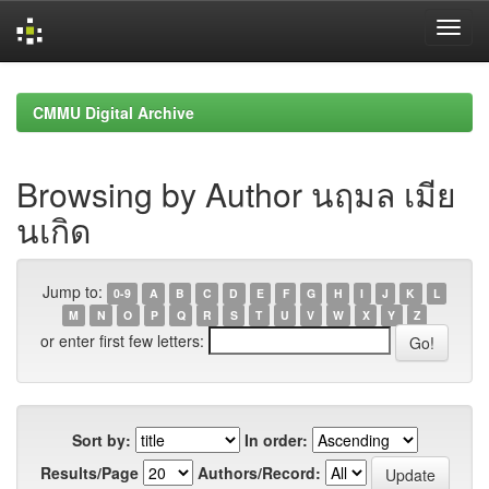
Skip
navigation
CMMU Digital Archive
Browsing by Author นฤมล เมีย
นเกิด
Jump to:
0-9
A
B
C
D
E
F
G
H
I
J
K
L
M
N
O
P
Q
R
S
T
U
V
W
X
Y
Z
or enter first few letters:
Sort by:
In order:
Results/Page
Authors/Record: