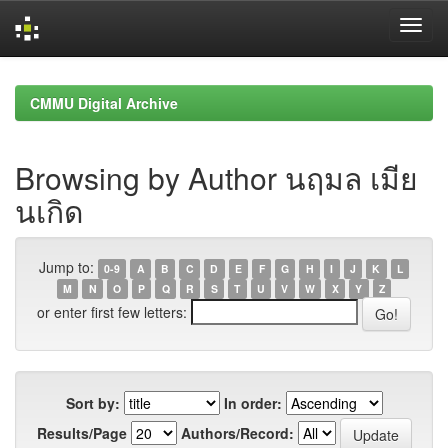
Skip
navigation
CMMU Digital Archive
Browsing by Author นฤมล เมีย
นเกิด
Jump to:
0-9
A
B
C
D
E
F
G
H
I
J
K
L
M
N
O
P
Q
R
S
T
U
V
W
X
Y
Z
or enter first few letters:
Sort by:
In order:
Results/Page
Authors/Record: