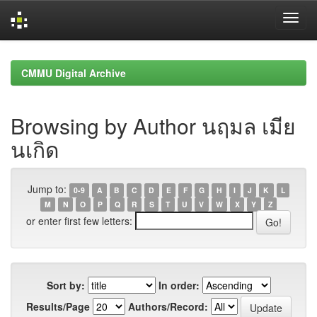
Skip
navigation
CMMU Digital Archive
Browsing by Author นฤมล เมีย
นเกิด
Jump to:
0-9
A
B
C
D
E
F
G
H
I
J
K
L
M
N
O
P
Q
R
S
T
U
V
W
X
Y
Z
or enter first few letters:
Sort by:
In order:
Results/Page
Authors/Record: