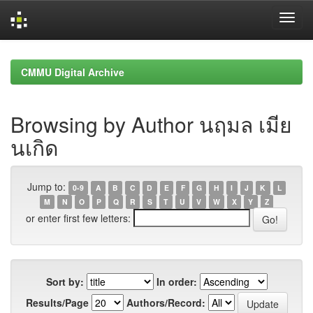
Skip
navigation
CMMU Digital Archive
Browsing by Author นฤมล เมีย
นเกิด
Jump to:
0-9
A
B
C
D
E
F
G
H
I
J
K
L
M
N
O
P
Q
R
S
T
U
V
W
X
Y
Z
or enter first few letters:
Sort by:
In order:
Results/Page
Authors/Record: