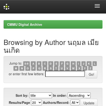
Skip
navigation
CMMU Digital Archive
Browsing by Author นฤมล เมีย
นเกิด
Jump to:
0-9
A
B
C
D
E
F
G
H
I
J
K
L
M
N
O
P
Q
R
S
T
U
V
W
X
Y
Z
or enter first few letters:
Sort by:
In order:
Results/Page
Authors/Record: