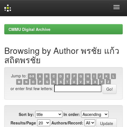
Skip
navigation
CMMU Digital Archive
Browsing by Author พรชัย แก้ว
สถิตพรชัย
Jump to:
0-9
A
B
C
D
E
F
G
H
I
J
K
L
M
N
O
P
Q
R
S
T
U
V
W
X
Y
Z
or enter first few letters:
Sort by:
In order:
Results/Page
Authors/Record: