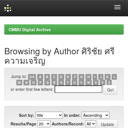
Skip
navigation
CMMU Digital Archive
Browsing by Author ศิริชัย ศรี
ความเจริญ
Jump to:
0-9
A
B
C
D
E
F
G
H
I
J
K
L
M
N
O
P
Q
R
S
T
U
V
W
X
Y
Z
or enter first few letters:
Sort by:
In order:
Results/Page
Authors/Record: