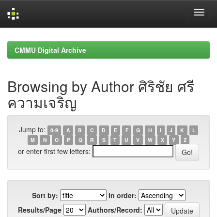
Skip
navigation
CMMU Digital Archive
Browsing by Author ศิริชัย ศรี
ความเจริญ
Jump to:
0-9
A
B
C
D
E
F
G
H
I
J
K
L
M
N
O
P
Q
R
S
T
U
V
W
X
Y
Z
or enter first few letters:
Sort by:
In order:
Results/Page
Authors/Record: