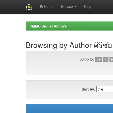
Home
Browse
Help
Skip
navigation
CMMU Digital Archive
Browsing by Author ศิริชั
Jump to:
0-9
A
B
Sort by: