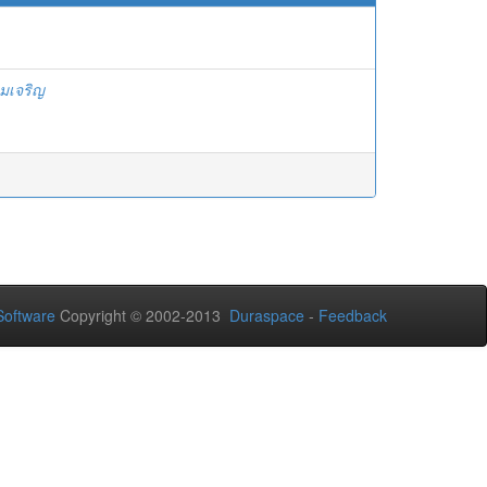
ามเจริญ
oftware
Copyright © 2002-2013
Duraspace
-
Feedback