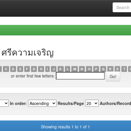
ย ศรีความเจริญ
C
D
E
F
G
H
I
J
K
L
M
N
O
P
Q
R
S
T
or enter first few letters:
In order:
Results/Page
Authors/Record
Showing results 1 to 1 of 1