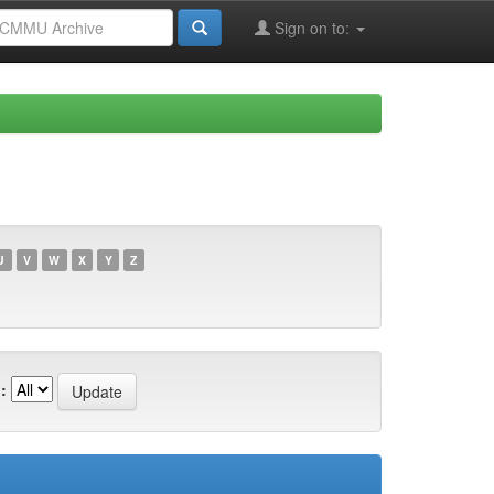
Sign on to:
U
V
W
X
Y
Z
: