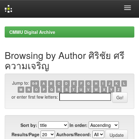
Skip
navigation
CMMU Digital Archive
Browsing by Author ศิริชัย ศรี
ความเจริญ
Jump to:
0-9
A
B
C
D
E
F
G
H
I
J
K
L
M
N
O
P
Q
R
S
T
U
V
W
X
Y
Z
or enter first few letters:
Sort by:
In order:
Results/Page
Authors/Record: