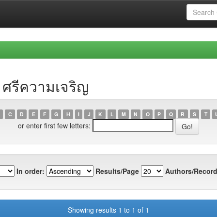
ย ศรีความเจริญ
C
D
E
F
G
H
I
J
K
L
M
N
O
P
Q
R
S
T
or enter first few letters:
In order:
Results/Page
Authors/Record
Showing results 1 to 1 of 1