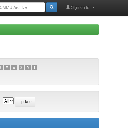
Sign on to:
U
V
W
X
Y
Z
: