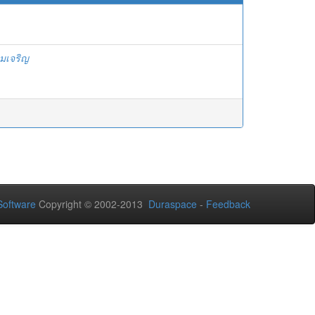
ามเจริญ
oftware
Copyright © 2002-2013
Duraspace
-
Feedback