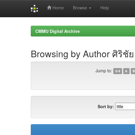
Home
Browse
Help
Skip
navigation
CMMU Digital Archive
Browsing by Author ศิริชั
Jump to:
0-9
A
B
Sort by: