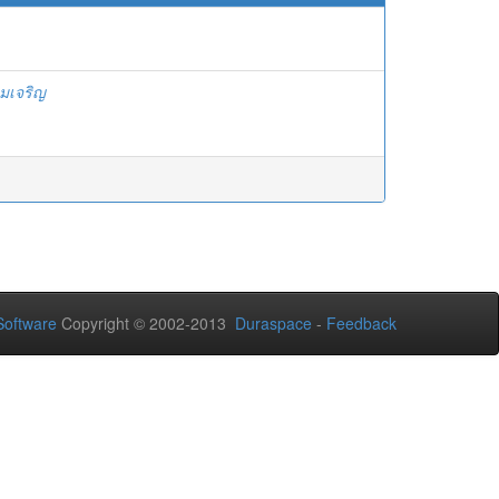
ามเจริญ
oftware
Copyright © 2002-2013
Duraspace
-
Feedback