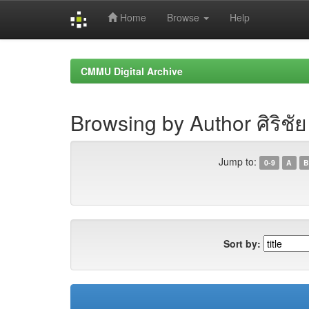
Home
Browse
Help
Skip
navigation
CMMU Digital Archive
Browsing by Author ศิริชั
Jump to:
0-9
A
B
Sort by: