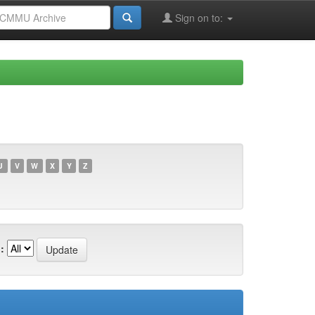
Sign on to:
U
V
W
X
Y
Z
: