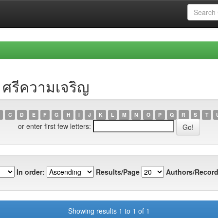
ย ศรีความเจริญ
C
D
E
F
G
H
I
J
K
L
M
N
O
P
Q
R
S
T
or enter first few letters:
In order:
Results/Page
Authors/Record
Showing results 1 to 1 of 1