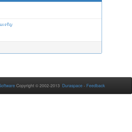
ามเจริญ
oftware
Copyright © 2002-2013
Duraspace
-
Feedback