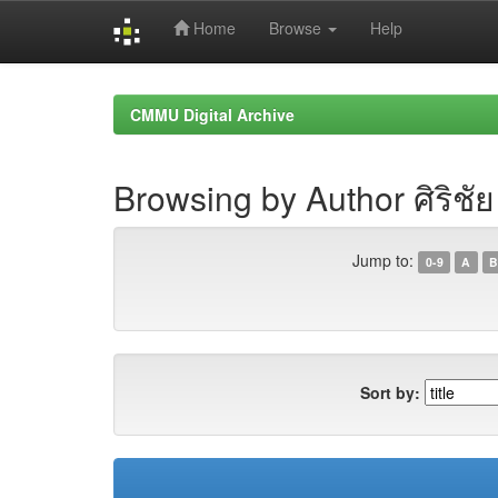
Home
Browse
Help
Skip
navigation
CMMU Digital Archive
Browsing by Author ศิริชั
Jump to:
0-9
A
B
Sort by: