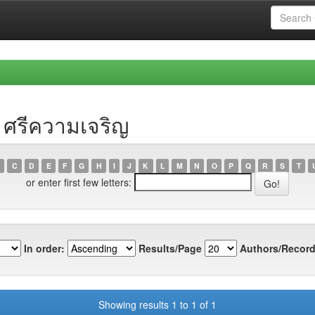
ย ศรีความเจริญ
C
D
E
F
G
H
I
J
K
L
M
N
O
P
Q
R
S
T
or enter first few letters:
In order:
Results/Page
Authors/Record
Showing results 1 to 1 of 1