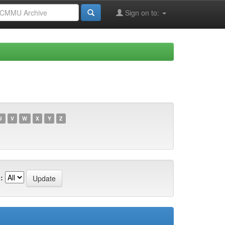
Sign on to:
U
V
W
X
Y
Z
: