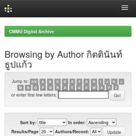
Skip
navigation
CMMU Digital Archive
Browsing by Author กิตตินันท์
ธูปแก้ว
Jump to:
0-9
A
B
C
D
E
F
G
H
I
J
K
L
M
N
O
P
Q
R
S
T
U
V
W
X
Y
Z
or enter first few letters:
Sort by:
In order:
Results/Page
Authors/Record: