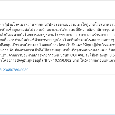
ก่ ผู้ป่วยโรคเบาหวานทุกคน บริษัทจะออกแบบรองเท้าให้ผู้ป่วยโรคเบาหวานได
ีการติดเชื้อลุกลามต่อไป กลุ่มเป้าหมายรองได้แก่ คนที่มีความผิดปกติทางรูปเท
บสั่งตัดเฉพาะตัวโดยการออกบูธตามโรงพยาบาล การขายผ่านร้านขายยา 
ิษัทจะสื่อสารตัวผลิตภัณฑ์ด้วยการออกบูธโปรโมทสินค้าตามโรงพยาบาลต
ถึงกลุ่มเป้าหมายโดยตรง โดยจะมีการติดต่อไปยังแพทย์ที่ดูแลผู้ป่วยโรคเบาห
ยการเพิ่มช่องทางการเข้าถึงให้ครอบคลุมทั่วพื้นที่กรุงเทพมหานครและปริ
เป็นต้น จากการประมาณการทางการเงิน บริษัท OCTAVE จะใช้เงินลงทุน 3.5
ลค่าโครงการปัจจุบันสุทธิอยู่ที่ (NPV) 10,556,862 บาท ให้อัตราผลตอบแทน
le/123456789/2989