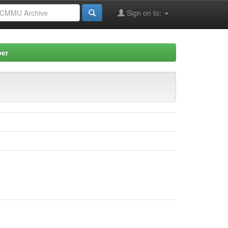
Sign on to:
per