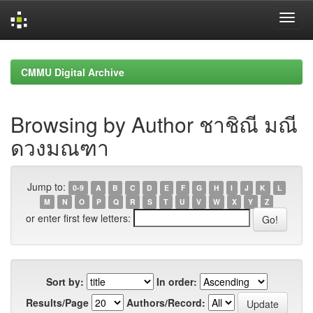
Skip
navigation
CMMU Digital Archive
Browsing by Author ชาชิณี มณี
ดวงมณฑา
Jump to:
0-9
A
B
C
D
E
F
G
H
I
J
K
L
M
N
O
P
Q
R
S
T
U
V
W
X
Y
Z
or enter first few letters:
Sort by:
In order:
Results/Page
Authors/Record: