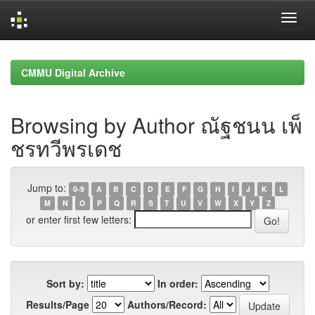
Skip
navigation
CMMU Digital Archive
Browsing by Author ณัฐชนน เพ็
ชรทวีพรเดช
Jump to:
0-9
A
B
C
D
E
F
G
H
I
J
K
L
M
N
O
P
Q
R
S
T
U
V
W
X
Y
Z
or enter first few letters:
Sort by:
In order:
Results/Page
Authors/Record: