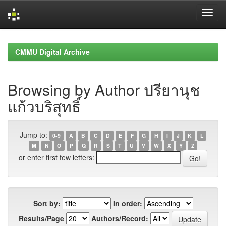
Skip
navigation
CMMU Digital Archive
Browsing by Author ปรียานุช
แก้วบริสุทธิ์
Jump to:
0-9
A
B
C
D
E
F
G
H
I
J
K
L
M
N
O
P
Q
R
S
T
U
V
W
X
Y
Z
or enter first few letters:
Sort by:
In order:
Results/Page
Authors/Record: