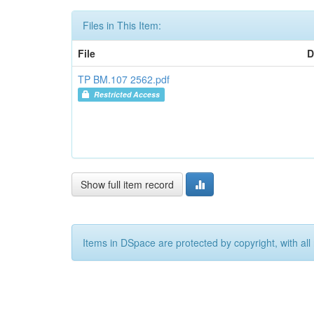
Files in This Item:
File
D
TP BM.107 2562.pdf
Restricted Access
Show full item record
Items in DSpace are protected by copyright, with all 