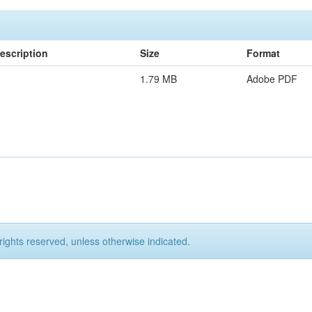
escription
Size
Format
1.79 MB
Adobe PDF
rights reserved, unless otherwise indicated.