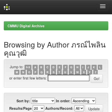
Skip
navigation
CMMU Digital Archive
Browsing by Author ภรณ์ไพลิน
คุณวุฒิ
Jump to:
0-9
A
B
C
D
E
F
G
H
I
J
K
L
M
N
O
P
Q
R
S
T
U
V
W
X
Y
Z
or enter first few letters:
Sort by:
In order:
Results/Page
Authors/Record: