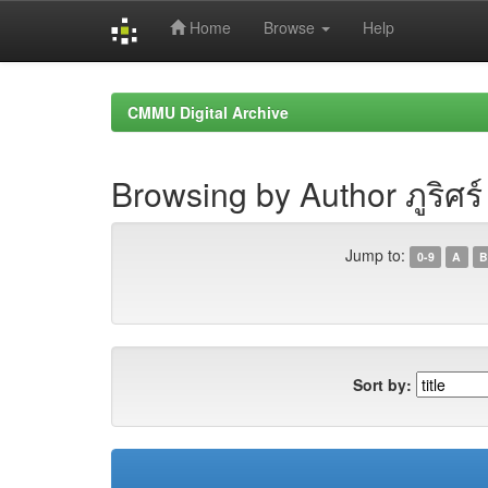
Home
Browse
Help
Skip
navigation
CMMU Digital Archive
Browsing by Author ภูริศร์
Jump to:
0-9
A
B
Sort by: