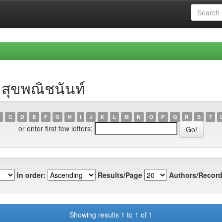
 สุขพณิชนันท์
C
D
E
F
G
H
I
J
K
L
M
N
O
P
Q
R
S
T
or enter first few letters:
In order:
Results/Page
Authors/Record
Showing results 1 to 1 of 1