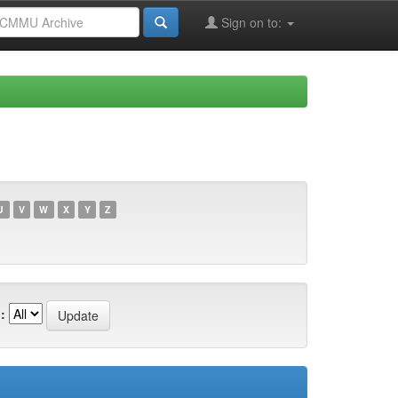
Sign on to:
U
V
W
X
Y
Z
: