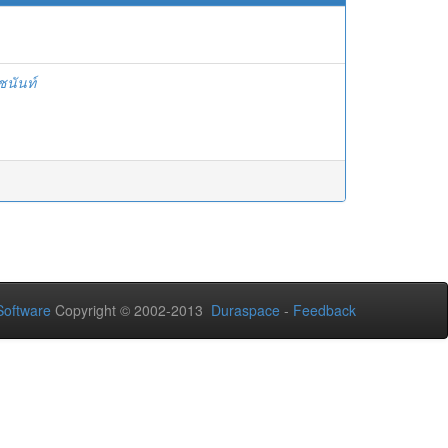
ิชนันท์
oftware
Copyright © 2002-2013
Duraspace
-
Feedback