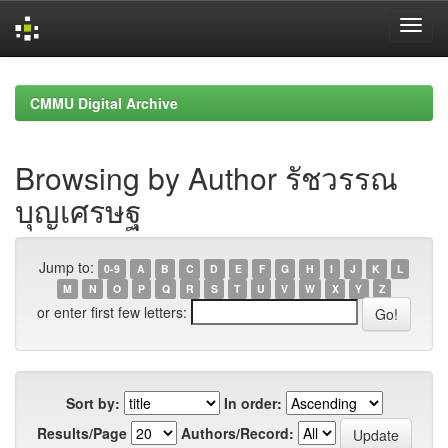
Skip
navigation
CMMU Digital Archive
Browsing by Author รัชวรรณ
บุญเศรษฐ
Jump to:
0-9
A
B
C
D
E
F
G
H
I
J
K
L
M
N
O
P
Q
R
S
T
U
V
W
X
Y
Z
or enter first few letters:
Sort by:
In order:
Results/Page
Authors/Record: