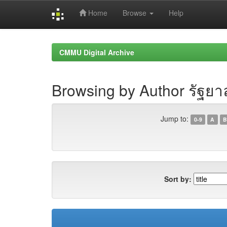
Home
Browse
Help
Skip
navigation
CMMU Digital Archive
Browsing by Author รัฐยา
Jump to:
0-9
A
B
Sort by: