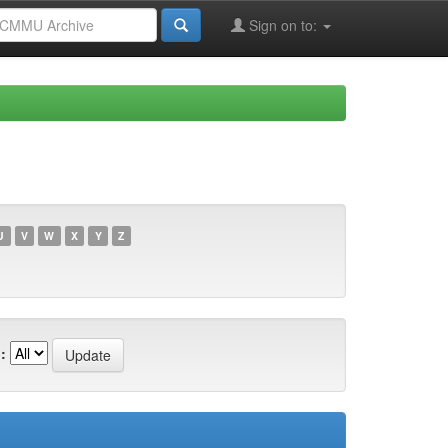
Sign on to:
U
V
W
X
Y
Z
: