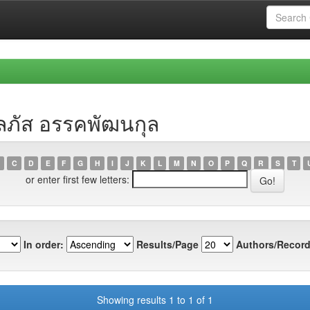
ลภัส อรรคพัฒนกุล
C
D
E
F
G
H
I
J
K
L
M
N
O
P
Q
R
S
T
or enter first few letters:
In order:
Results/Page
Authors/Record
Showing results 1 to 1 of 1