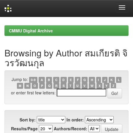
Skip
navigation
CMMU Digital Archive
Browsing by Author สมเกียรติ จิ
วรวัฒนกุล
Jump to:
0-9
A
B
C
D
E
F
G
H
I
J
K
L
M
N
O
P
Q
R
S
T
U
V
W
X
Y
Z
or enter first few letters:
Sort by:
In order:
Results/Page
Authors/Record: