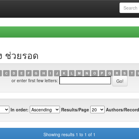
ง ช่วยรอด
C
D
E
F
G
H
I
J
K
L
M
N
O
P
Q
R
S
T
or enter first few letters:
In order:
Results/Page
Authors/Record
Showing results 1 to 1 of 1