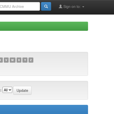
Sign on to:
U
V
W
X
Y
Z
: