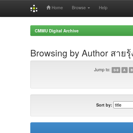
Home
Browse
Help
Skip
navigation
CMMU Digital Archive
Browsing by Author สายรุ้
Jump to:
0-9
A
B
Sort by: