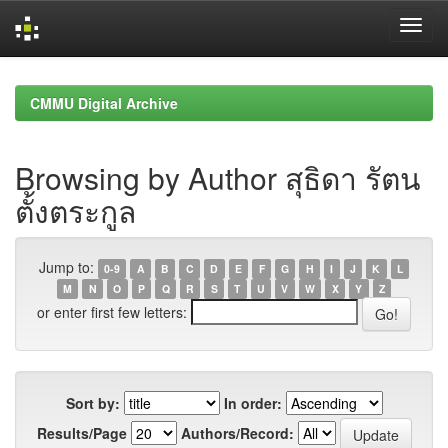
Skip
navigation
CMMU Digital Archive
Browsing by Author สุธิดา รัตน
ตั้งตระกูล
Jump to:
0-9
A
B
C
D
E
F
G
H
I
J
K
L
M
N
O
P
Q
R
S
T
U
V
W
X
Y
Z
or enter first few letters:
Sort by:
In order:
Results/Page
Authors/Record: