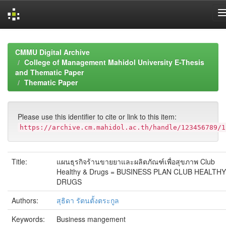
Skip
navigation
CMMU Digital Archive
College of Management Mahidol University E-Thesis
and Thematic Paper
Thematic Paper
Please use this identifier to cite or link to this item:
https://archive.cm.mahidol.ac.th/handle/123456789/1
Title:
แผนธุรกิจร้านขายยาและผลิตภัณฑ์เพื่อสุขภาพ Club
Healthy & Drugs = BUSINESS PLAN CLUB HEALTHY
DRUGS
Authors:
สุธิดา รัตนตั้งตระกูล
Keywords:
Business mangement