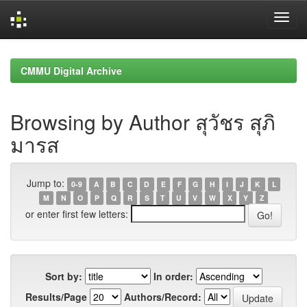
Skip
navigation
CMMU Digital Archive
Browsing by Author สุวัชร สุภิ
มารส
Jump to:
0-9
A
B
C
D
E
F
G
H
I
J
K
L
M
N
O
P
Q
R
S
T
U
V
W
X
Y
Z
or enter first few letters:
Sort by:
In order:
Results/Page
Authors/Record: