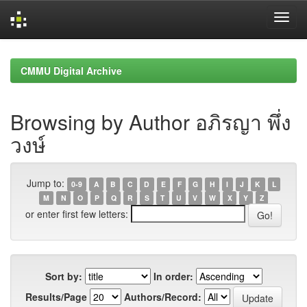
Skip
navigation
CMMU Digital Archive
Browsing by Author อภิรญา พึ่ง
วงษ์
Jump to:
0-9
A
B
C
D
E
F
G
H
I
J
K
L
M
N
O
P
Q
R
S
T
U
V
W
X
Y
Z
or enter first few letters:
Sort by:
In order:
Results/Page
Authors/Record: