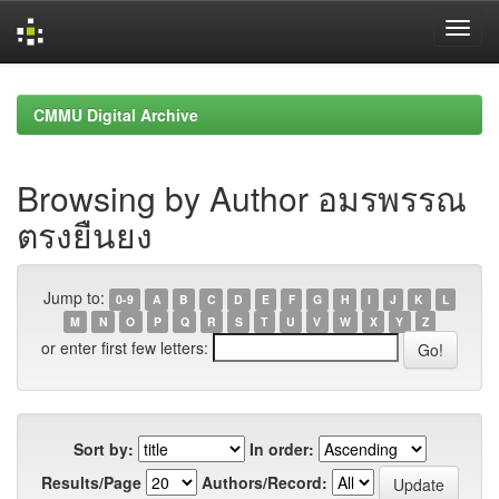
Skip
navigation
CMMU Digital Archive
Browsing by Author อมรพรรณ
ตรงยืนยง
Jump to:
0-9
A
B
C
D
E
F
G
H
I
J
K
L
M
N
O
P
Q
R
S
T
U
V
W
X
Y
Z
or enter first few letters:
Sort by:
In order:
Results/Page
Authors/Record: