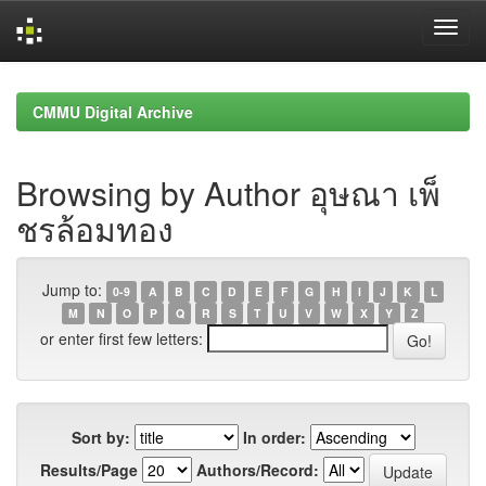
Skip
navigation
CMMU Digital Archive
Browsing by Author อุษณา เพ็
ชรล้อมทอง
Jump to:
0-9
A
B
C
D
E
F
G
H
I
J
K
L
M
N
O
P
Q
R
S
T
U
V
W
X
Y
Z
or enter first few letters:
Sort by:
In order:
Results/Page
Authors/Record: