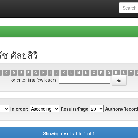
ช ศัลยสิริ
C
D
E
F
G
H
I
J
K
L
M
N
O
P
Q
R
S
T
or enter first few letters:
In order:
Results/Page
Authors/Record
Showing results 1 to 1 of 1