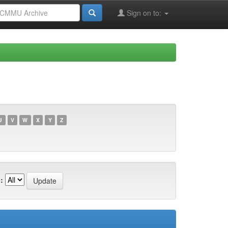
Sign on to:
U
V
W
X
Y
Z
: