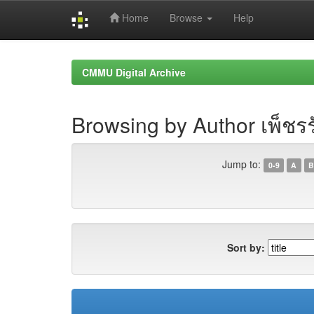
Home
Browse
Help
Skip
navigation
CMMU Digital Archive
Browsing by Author เพ็ชรรั
Jump to:
0-9
A
B
Sort by: