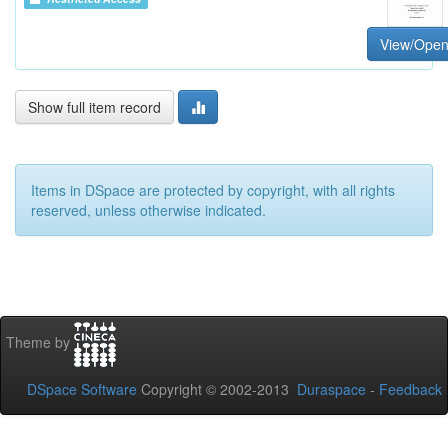
View/Ope
Show full item record
Items in DSpace are protected by copyright, with all rights
reserved, unless otherwise indicated.
Theme by
DSpace Software
Copyright © 2002-2013
Duraspace
-
Feedback