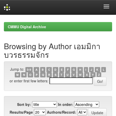
Skip
navigation
CMMU Digital Archive
Browsing by Author เอมมิกา
บวรธรรมจักร
Jump to:
0-9
A
B
C
D
E
F
G
H
I
J
K
L
M
N
O
P
Q
R
S
T
U
V
W
X
Y
Z
or enter first few letters:
Sort by:
In order:
Results/Page
Authors/Record: