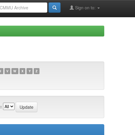
Sign on to:
U
V
W
X
Y
Z
: