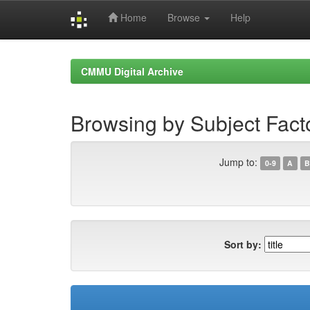
Home
Browse
Help
Skip
navigation
CMMU Digital Archive
Browsing by Subject Fact
Jump to:
0-9
A
B
Sort by: