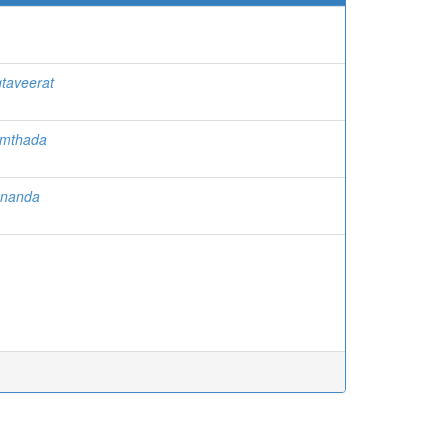
taveerat
amthada
ananda