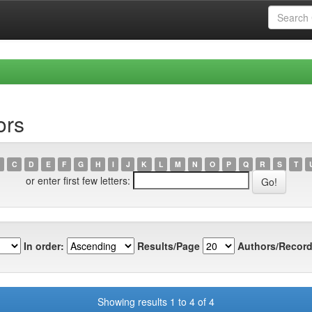
ors
C
D
E
F
G
H
I
J
K
L
M
N
O
P
Q
R
S
T
or enter first few letters:
In order:
Results/Page
Authors/Record
Showing results 1 to 4 of 4