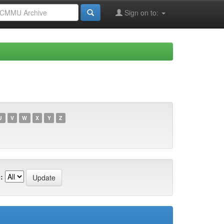
Sign on to:
U
V
W
X
Y
Z
: