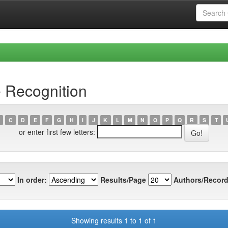
 Recognition
C
D
E
F
G
H
I
J
K
L
M
N
O
P
Q
R
S
T
or enter first few letters:
In order:
Results/Page
Authors/Record
Showing results 1 to 1 of 1