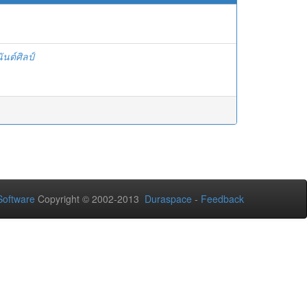
นต์ศิลป์
oftware
Copyright © 2002-2013
Duraspace
-
Feedback