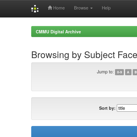
Home
Browse
Help
Skip
navigation
CMMU Digital Archive
Browsing by Subject Face
Jump to:
0-9
A
B
Sort by: