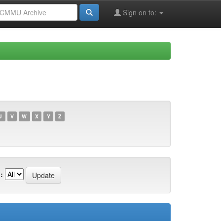
Sign on to:
U
V
W
X
Y
Z
: