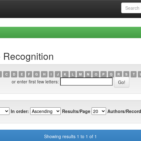
 Recognition
C
D
E
F
G
H
I
J
K
L
M
N
O
P
Q
R
S
T
or enter first few letters:
In order:
Results/Page
Authors/Record
Showing results 1 to 1 of 1