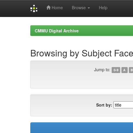
Home
Browse
Help
Skip
navigation
CMMU Digital Archive
Browsing by Subject Face
Jump to:
0-9
A
B
Sort by: