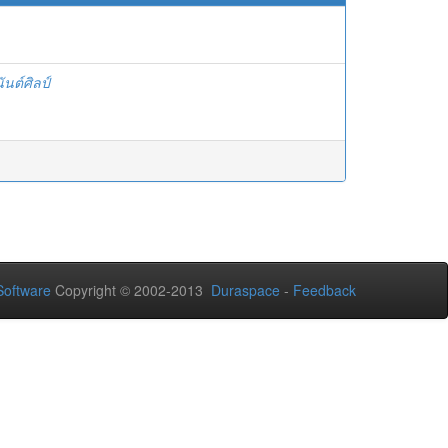
นต์ศิลป์
oftware
Copyright © 2002-2013
Duraspace
-
Feedback