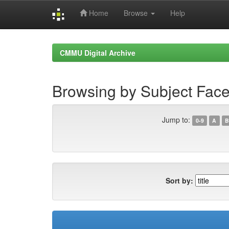
Home
Browse
Help
Skip
navigation
CMMU Digital Archive
Browsing by Subject Fa
Jump to:
0-9
A
B
Sort by: