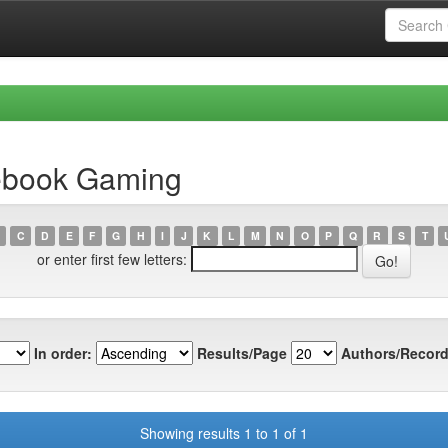
cebook Gaming
C
D
E
F
G
H
I
J
K
L
M
N
O
P
Q
R
S
T
or enter first few letters:
In order:
Results/Page
Authors/Record
Showing results 1 to 1 of 1