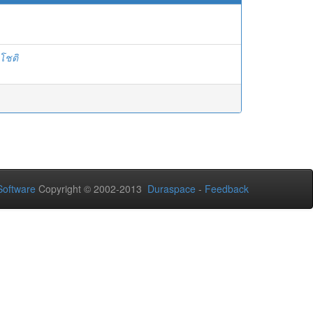
โชติ
oftware
Copyright © 2002-2013
Duraspace
-
Feedback