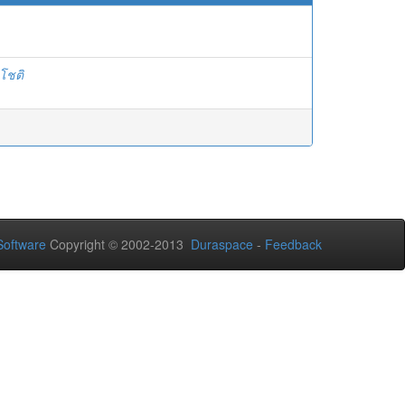
โชติ
oftware
Copyright © 2002-2013
Duraspace
-
Feedback