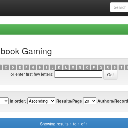
cebook Gaming
C
D
E
F
G
H
I
J
K
L
M
N
O
P
Q
R
S
T
or enter first few letters:
In order:
Results/Page
Authors/Record
Showing results 1 to 1 of 1