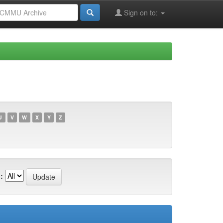
Sign on to:
U
V
W
X
Y
Z
: