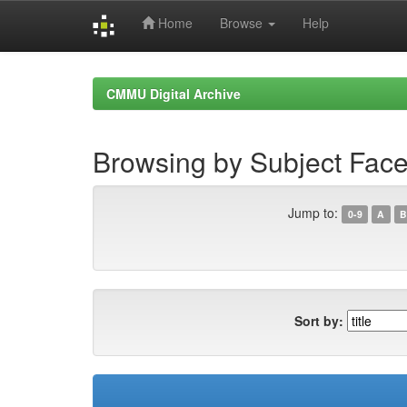
Home
Browse
Help
Skip
navigation
CMMU Digital Archive
Browsing by Subject Fa
Jump to:
0-9
A
B
Sort by: