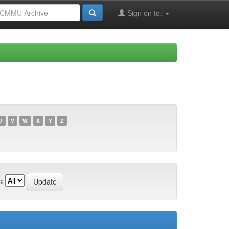
Sign on to:
U
V
W
X
Y
Z
: