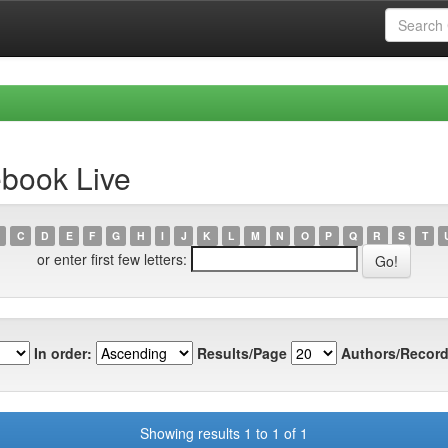
ebook Live
C
D
E
F
G
H
I
J
K
L
M
N
O
P
Q
R
S
T
or enter first few letters:
In order:
Results/Page
Authors/Record
Showing results 1 to 1 of 1