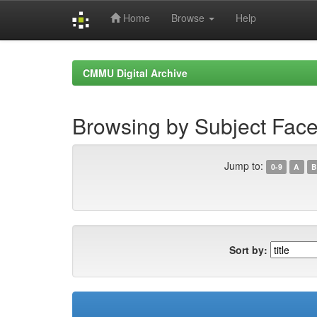
Home
Browse
Help
Skip
navigation
CMMU Digital Archive
Browsing by Subject Fac
Jump to:
0-9
A
B
Sort by: