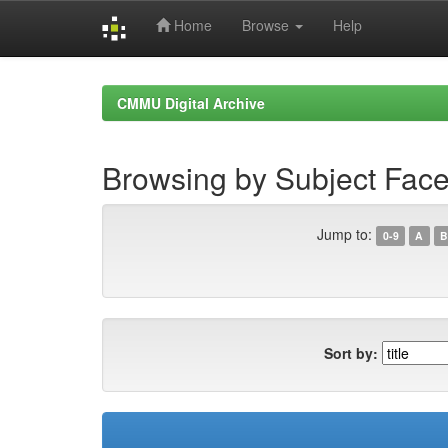
Home
Browse
Help
Skip
navigation
CMMU Digital Archive
Browsing by Subject Fac
Jump to:
0-9
A
B
Sort by: