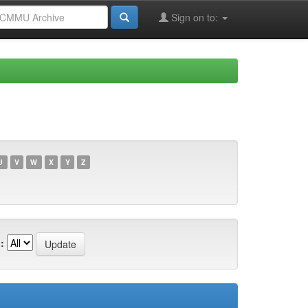
Sign on to:
U
V
W
X
Y
Z
: