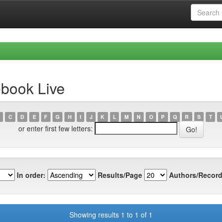
ebook Live
C
D
E
F
G
H
I
J
K
L
M
N
O
P
Q
R
S
T
or enter first few letters:
In order:
Results/Page
Authors/Record
Showing results 1 to 1 of 1