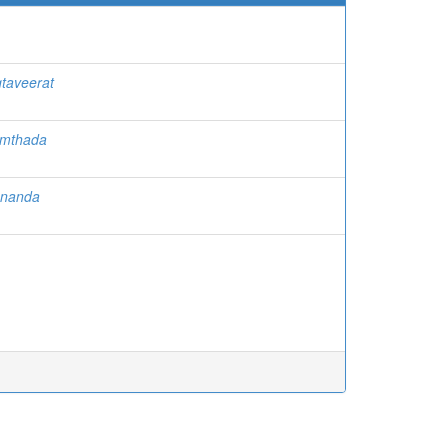
taveerat
amthada
ananda