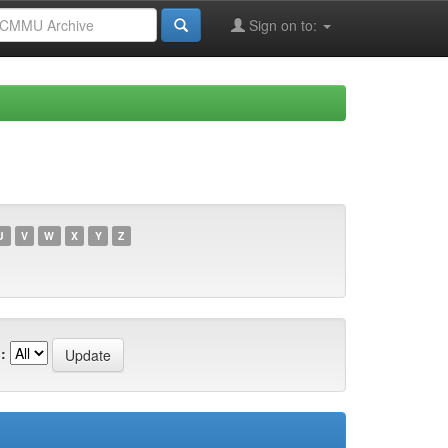
Sign on to:
U
V
W
X
Y
Z
: