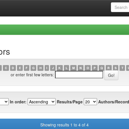
ors
C
D
E
F
G
H
I
J
K
L
M
N
O
P
Q
R
S
T
or enter first few letters:
In order:
Results/Page
Authors/Record
Showing results 1 to 4 of 4