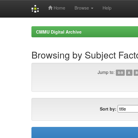
Home
Browse
Help
Skip
navigation
CMMU Digital Archive
Browsing by Subject Fact
Jump to:
0-9
A
B
Sort by: